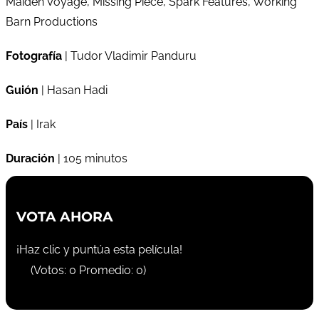
Maiden Voyage, Missing Piece, Spark Features, Working
Barn Productions
Fotografía
| Tudor Vladimir Panduru
Guión
| Hasan Hadi
País
| Irak
Duración
| 105 minutos
VOTA AHORA
¡Haz clic y puntúa esta película!
(Votos:
0
Promedio:
0
)