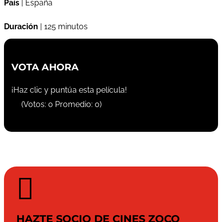
País
| España
Duración
| 125 minutos
VOTA AHORA
¡Haz clic y puntúa esta película!
(Votos:
0
Promedio:
0
)

HAZTE SOCIO DE CINES ZOCO