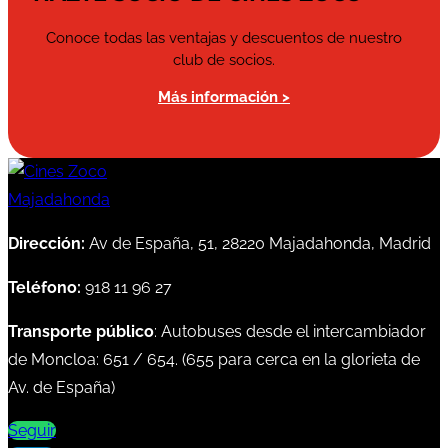
Conoce todas las ventajas y descuentos de nuestro
club de socios.
Más información >
Dirección:
Av de España, 51, 28220 Majadahonda, Madrid
Teléfono:
918 11 96 27
Transporte público
: Autobuses desde el intercambiador
de Moncloa:
651
/
654
. (
655
para cerca en la glorieta de
Av. de España)
Seguir