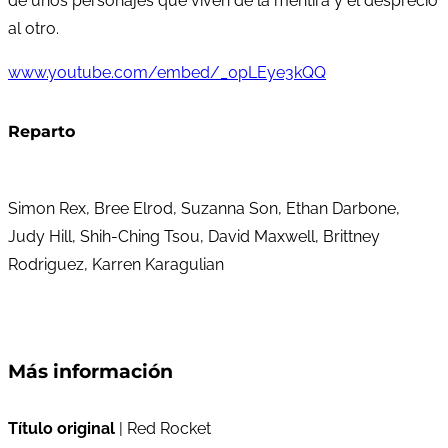
de unos personajes que viven de la mentira y el desprecio
al otro.
www.youtube.com/embed/_0pLEye3kQQ
Reparto
Simon Rex, Bree Elrod, Suzanna Son, Ethan Darbone,
Judy Hill, Shih-Ching Tsou, David Maxwell, Brittney
Rodriguez, Karren Karagulian
Más información
Título original
| Red Rocket