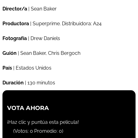
Director/a
| Sean Baker
Productora
| Superprime. Distribuidora: A24
Fotografía
| Drew Daniels
Guión
| Sean Baker, Chris Bergoch
País
| Estados Unidos
Duración
| 130 minutos
VOTA AHORA
¡Haz clic y puntúa esta película!
(Votos:
0
Promedio:
0
)