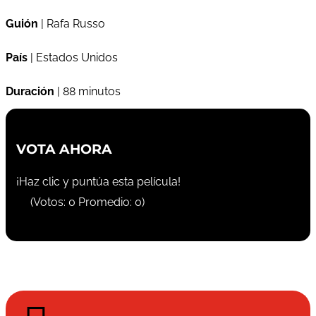
Guión
| Rafa Russo
País
| Estados Unidos
Duración
| 88 minutos
VOTA AHORA
¡Haz clic y puntúa esta película!
(Votos:
0
Promedio:
0
)