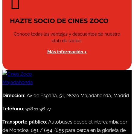

HAZTE SOCIO DE CINES ZOCO
Conoce todas las ventajas y descuentos de nuestro
club de socios.
Más información >
Dirección:
Av de España, 51, 28220 Majadahonda, Madrid
Teléfono:
918 11 96 27
Transporte público
: Autobuses desde el intercambiador
de Moncloa:
651
/
654
. (
655
para cerca en la glorieta de