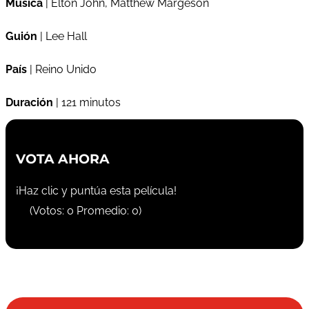
Música
| Elton John, Matthew Margeson
Guión
| Lee Hall
País
| Reino Unido
Duración
| 121 minutos
VOTA AHORA
¡Haz clic y puntúa esta película!
(Votos:
0
Promedio:
0
)