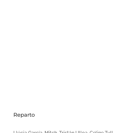
Reparto
Llúcia García, Mitch, Tristán Ulloa, Celine Tyll