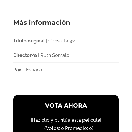
Más información
Título original
| Consulta 32
Director/a
| Ruth Somalo
País
| España
VOTA AHORA
¡Haz clic y puntúa esta película!
(Votos:
0
Promedio:
0
)