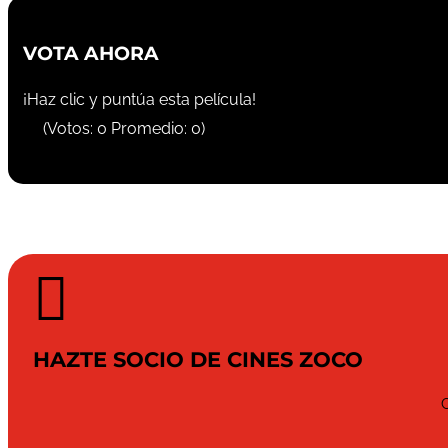
VOTA AHORA
¡Haz clic y puntúa esta película!
(Votos:
0
Promedio:
0
)

HAZTE SOCIO DE CINES ZOCO