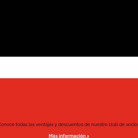
Conoce todas las ventajas y descuentos de nuestro club de socios
Más información >