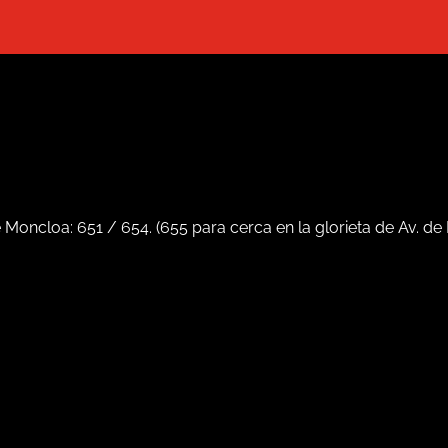
e Moncloa:
651
/
654
. (
655
para cerca en la glorieta de Av. de