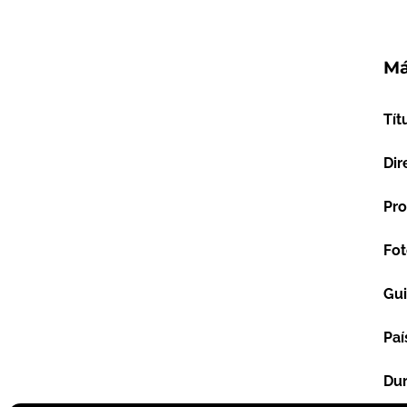
Má
Tít
Dir
Pro
Fot
Gu
Paí
Dur