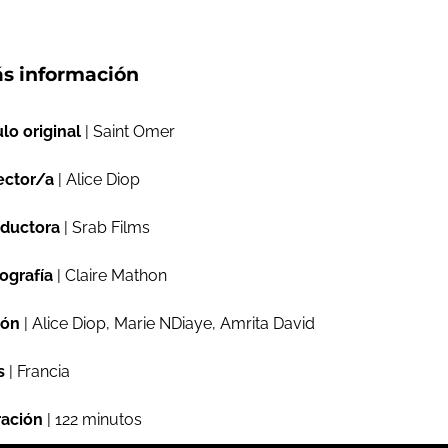
s información
ulo original
| Saint Omer
ector/a
| Alice Diop
ductora
| Srab Films
ografía
| Claire Mathon
ión
| Alice Diop, Marie NDiaye, Amrita David
s
| Francia
ación
| 122 minutos