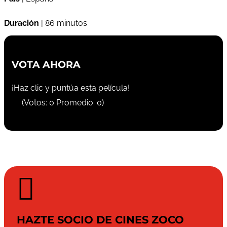
Duración
| 86 minutos
VOTA AHORA
¡Haz clic y puntúa esta película!
(Votos:
0
Promedio:
0
)

HAZTE SOCIO DE CINES ZOCO