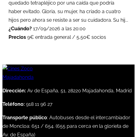
quedado tetrapléjico por una caída que podría
haber evitado. Gloria, su mujer, ha criado a cuatro
hijos pero ahora se resiste a ser su cuidadora. Su hij...
¿Cuándo?
17/09/2026 a las 20:00
Precios
9€ entrada general / 5,50€ socios
Dirección:
Av de España, 51, 28220 Majadahonda, Madrid
Teléfono:
918 11 96 27
Transporte público
: Autobuses desde el intercambiador
de Moncloa:
651
/
654
. (
655
para cerca en la glorieta de
Av. de España)