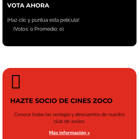
VOTA AHORA
¡Haz clic y puntúa esta película!
(Votos:
0
Promedio:
0
)

HAZTE SOCIO DE CINES ZOCO
Conoce todas las ventajas y descuentos de nuestro
club de socios.
Más información >