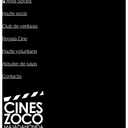
🔒
Área Socios
Hazte socio
Club de ventajas
Regala Cine
Hazte voluntario
Alquiler de salas
Contacto