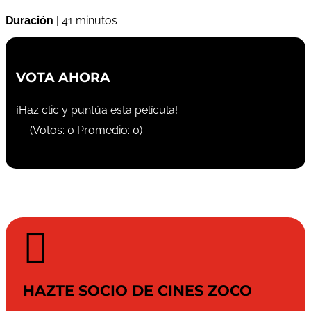
Duración
| 41 minutos
VOTA AHORA
¡Haz clic y puntúa esta película!
(Votos:
0
Promedio:
0
)

HAZTE SOCIO DE CINES ZOCO