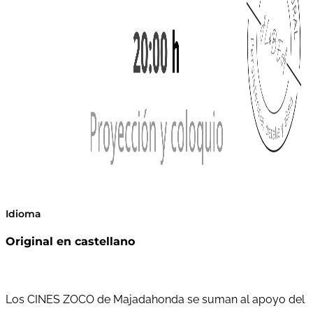
Idioma
Original en castellano
Los CINES ZOCO de Majadahonda se suman al apoyo del