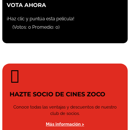
VOTA AHORA
¡Haz clic y puntúa esta película!
(Votos:
0
Promedio:
0
)

HAZTE SOCIO DE CINES ZOCO
Conoce todas las ventajas y descuentos de nuestro
club de socios.
Más información >