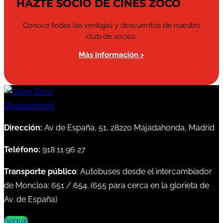
HAZTE SOCIO DE CINES ZOCO
Conoce todas las ventajas y descuentos de nuestro
club de socios.
Más información >
Dirección:
Av de España, 51, 28220 Majadahonda, Madrid
Teléfono:
918 11 96 27
Transporte público
: Autobuses desde el intercambiador
de Moncloa:
651
/
654
. (
655
para cerca en la glorieta de
Av. de España)
Seguir