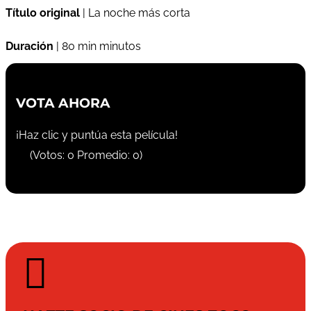
Título original
| La noche más corta
Duración
| 80 min minutos
VOTA AHORA
¡Haz clic y puntúa esta película!
(Votos:
0
Promedio:
0
)
