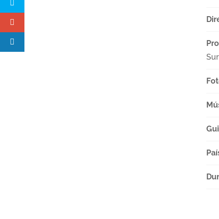
Dir
Pro
Sur
Fot
Mú
Gu
Paí
Dur