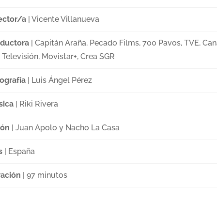
ector/a
| Vicente Villanueva
ductora
| Capitán Araña, Pecado Films, 700 Pavos, TVE, Can
 Televisión, Movistar+, Crea SGR
ografía
| Luis Ángel Pérez
sica
| Riki Rivera
ión
| Juan Apolo y Nacho La Casa
s
| España
ación
| 97 minutos