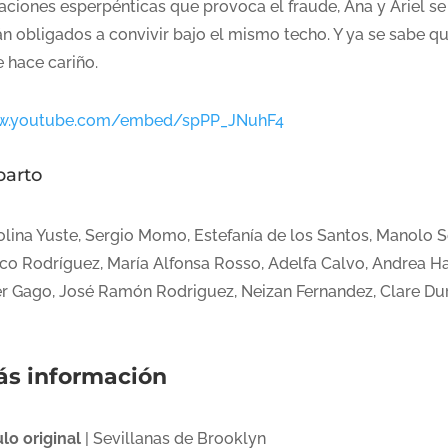
uaciones esperpénticas que provoca el fraude, Ana y Ariel se
án obligados a convivir bajo el mismo techo. Y ya se sabe qu
e hace cariño.
.youtube.com/embed/spPP_JNuhF4
parto
olina Yuste, Sergio Momo, Estefanía de los Santos, Manolo S
co Rodríguez, María Alfonsa Rosso, Adelfa Calvo, Andrea Ha
er Gago, José Ramón Rodriguez, Neizan Fernandez, Clare Du
s información
ulo original
| Sevillanas de Brooklyn