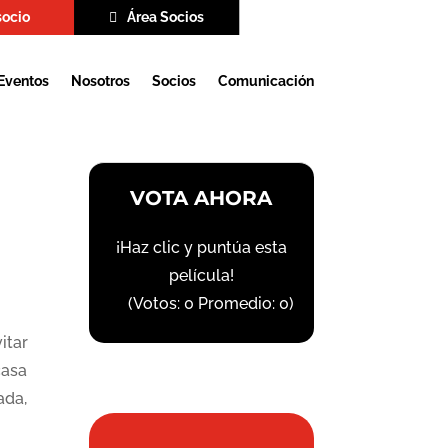
socio
Área Socios
Eventos
Nosotros
Socios
Comunicación
VOTA AHORA
¡Haz clic y puntúa esta
película!
(Votos:
0
Promedio:
0
)
itar
casa
ada,