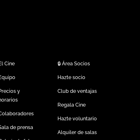
El Cine
🔒
Área Socios
Equipo
Hazte socio
Precios y
Club de ventajas
horarios
Regala Cine
Colaboradores
Hazte voluntario
Sala de prensa
Alquiler de salas