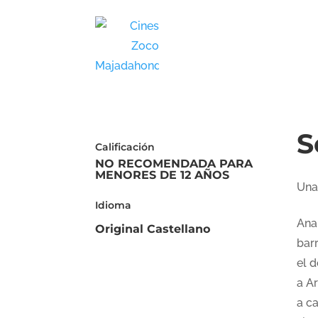
S
Calificación
NO RECOMENDADA PARA
MENORES DE 12 AÑOS
Una
Idioma
Ana 
Original Castellano
barr
el 
a A
a c