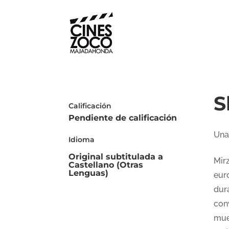
S
Calificación
Pendiente de calificación
Una
Idioma
Original subtitulada a
Mir
Castellano (Otras
Lenguas)
eur
dur
con
mue