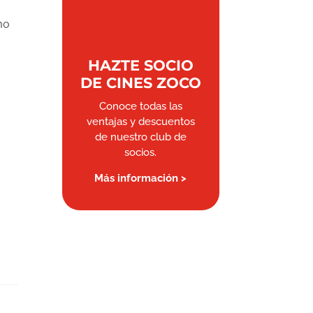
o
mo
HAZTE SOCIO
DE CINES ZOCO
Conoce todas las
ventajas y descuentos
de nuestro club de
socios.
Más información >