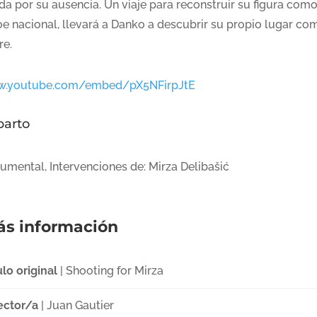
da por su ausencia. Un viaje para reconstruir su figura com
oe nacional, llevará a Danko a descubrir su propio lugar co
re.
.youtube.com/embed/pX5NFirpJtE
parto
umental, Intervenciones de: Mirza Delibašić
s información
ulo original
| Shooting for Mirza
ector/a
| Juan Gautier