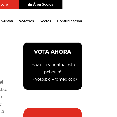
socio
Área Socios
Eventos
Nosotros
Socios
Comunicación
VOTA AHORA
¡Haz clic y puntúa esta
película!
(Votos:
0
Promedio:
0
)
et
eblo
ia
e
 la