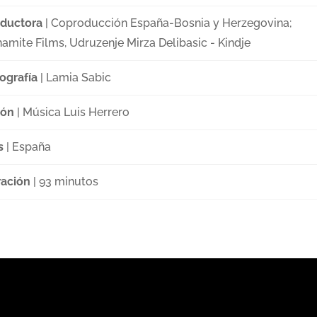
ductora
| Coproducción España-Bosnia y Herzegovina;
amite Films, Udruzenje Mirza Delibasic - Kindje
ografía
| Lamia Sabic
ión
| Música Luis Herrero
s
| España
ación
| 93 minutos