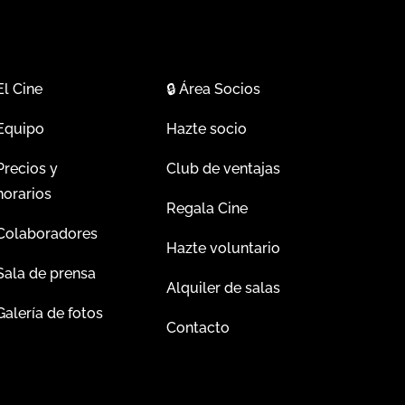
El Cine
🔒
Área Socios
Equipo
Hazte socio
Precios y
Club de ventajas
horarios
Regala Cine
Colaboradores
Hazte voluntario
Sala de prensa
Alquiler de salas
Galería de fotos
Contacto