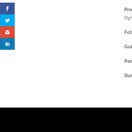
Pro
Dyn
Fot
Gu
Paí
Dur