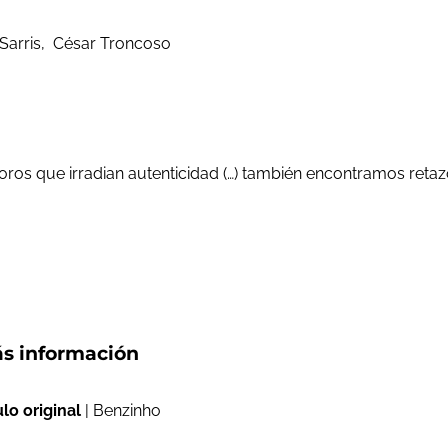
 Sarris, César Troncoso
s que irradian autenticidad (…) también encontramos retazos d
s información
ulo original
| Benzinho