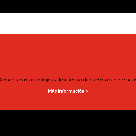
Conoce todas las ventajas y descuentos de nuestro club de socios
Más información >