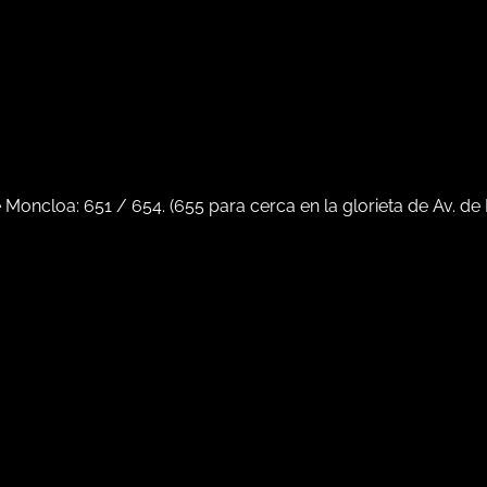
e Moncloa:
651
/
654
. (
655
para cerca en la glorieta de Av. de