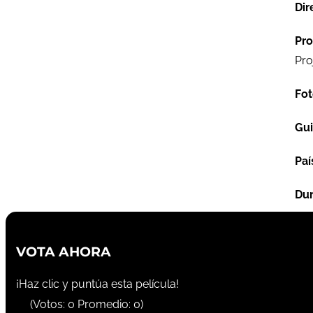
Dir
Pro
Pro
Fot
Gu
Paí
Dur
VOTA AHORA
¡Haz clic y puntúa esta película!
(Votos:
0
Promedio:
0
)