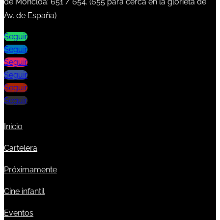
de Moncloa:
651
/
654
. (
655
para cerca en la glorieta de
Av. de España)
Seguir
Seguir
Seguir
Seguir
Seguir
Seguir
Inicio
Cartelera
Próximamente
Cine infantil
Eventos