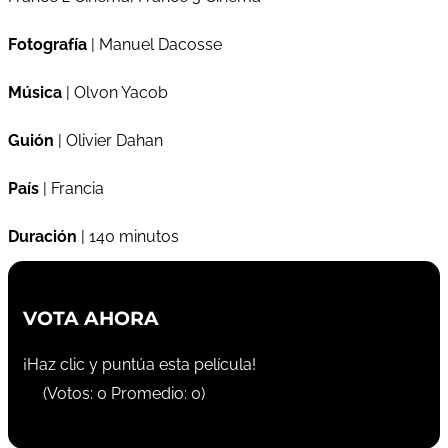
Fotografía
| Manuel Dacosse
Música
| Olvon Yacob
Guión
| Olivier Dahan
País
| Francia
Duración
| 140 minutos
VOTA AHORA
¡Haz clic y puntúa esta película!
(Votos:
0
Promedio:
0
)