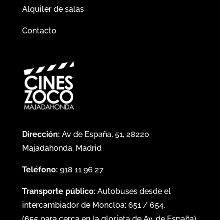
Alquiler de salas
Contacto
Dirección:
Av de España, 51, 28220
Majadahonda, Madrid
Teléfono:
918 11 96 27
Transporte público
: Autobuses desde el
intercambiador de Moncloa:
651
/
654
.
(
655
para cerca en la glorieta de Av. de España)