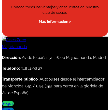
Conoce todas las ventajas y descuentos de nuestro
club de socios.
Más información >
Dirección:
Av de España, 51, 28220 Majadahonda, Madrid
Teléfono:
918 11 96 27
Transporte público
: Autobuses desde el intercambiador
de Moncloa:
651
/
654
. (
655
para cerca en la glorieta de
Av. de España)
Seguir
Seguir