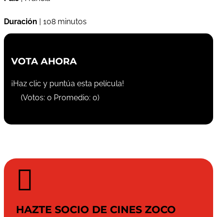
Duración
| 108 minutos
VOTA AHORA
¡Haz clic y puntúa esta película!
(Votos:
0
Promedio:
0
)

HAZTE SOCIO DE CINES ZOCO