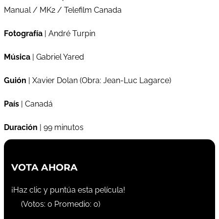
Manual / MK2 / Telefilm Canada
Fotografía
| André Turpin
Música
| Gabriel Yared
Guión
| Xavier Dolan (Obra: Jean-Luc Lagarce)
País
| Canadá
Duración
| 99 minutos
VOTA AHORA
¡Haz clic y puntúa esta película!
(Votos:
0
Promedio:
0
)