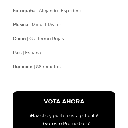
Fotografía
| Alejandro Espadero
Música
| Miguel Rivera
Guión
| Guillermo Rojas
País
| España
Duración
| 86 minutos
VOTA AHORA
¡Haz clic y puntúa esta película!
(Votos:
0
Promedio:
0
)