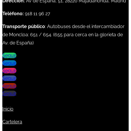
Dirección:
Av de España, 51, 28220 Majadahonda, Madrid
Teléfono:
918 11 96 27
Transporte público
: Autobuses desde el intercambiador
de Moncloa:
651
/
654
. (
655
para cerca en la glorieta de
Av. de España)
Seguir
Seguir
Seguir
Seguir
Seguir
Seguir
Inicio
Cartelera