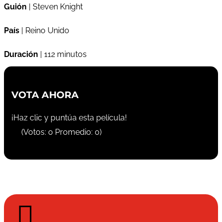
Guión
| Steven Knight
País
| Reino Unido
Duración
| 112 minutos
VOTA AHORA
¡Haz clic y puntúa esta película!
(Votos:
0
Promedio:
0
)
