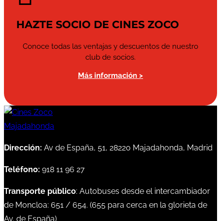
HAZTE SOCIO DE CINES ZOCO
Conoce todas las ventajas y descuentos de nuestro
club de socios.
Más información >
Dirección:
Av de España, 51, 28220 Majadahonda, Madrid
Teléfono:
918 11 96 27
Transporte público
: Autobuses desde el intercambiador
de Moncloa:
651
/
654
. (
655
para cerca en la glorieta de
Av. de España)