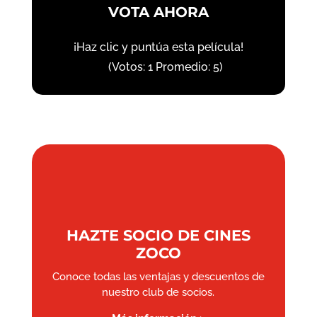
VOTA AHORA
¡Haz clic y puntúa esta película!
(Votos:
1
Promedio:
5
)
HAZTE SOCIO DE CINES
ZOCO
Conoce todas las ventajas y descuentos de
nuestro club de socios.