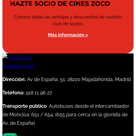
HAZTE SOCIO DE CINES ZOCO
Conoce todas las ventajas y descuentos de nuestro
club de socios.
Más información >
Dirección:
Av de España, 51, 28220 Majadahonda, Madrid
Teléfono:
918 11 96 27
Transporte público
: Autobuses desde el intercambiador
de Moncloa:
651
/
654
. (
655
para cerca en la glorieta de
Av. de España)