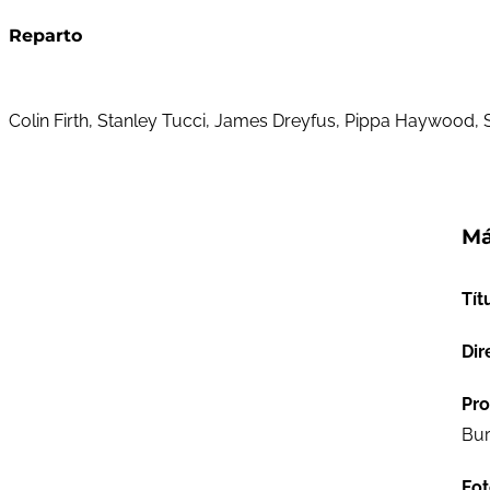
Reparto
Colin Firth, Stanley Tucci, James Dreyfus, Pippa Haywood
Má
Tít
Dir
Pro
Bu
Fot