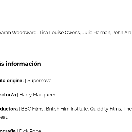
, Sarah Woodward, Tina Louise Owens, Julie Hannan, John Al
s información
ulo original
| Supernova
ector/a
| Harry Macqueen
ductora
| BBC Films, British Film Institute, Quiddity Films, The
reau
ografía
| Dick Pope