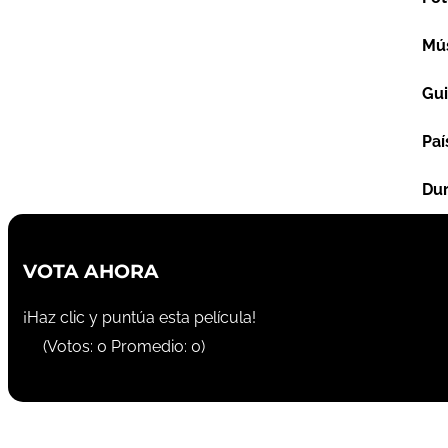
Mú
Gu
Paí
Dur
VOTA AHORA
¡Haz clic y puntúa esta película!
(Votos:
0
Promedio:
0
)