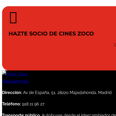

HAZTE SOCIO DE CINES ZOCO
Dirección:
Av de España, 51, 28220 Majadahonda, Madrid
Teléfono:
918 11 96 27
Transporte público
: Autobuses desde el intercambiador d