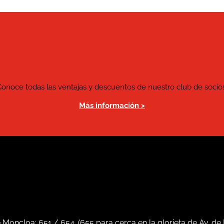
Conoce todas las ventajas y descuentos de nuestro club de socios
Más información >
e Moncloa:
651
/
654
. (
655
para cerca en la glorieta de Av. de