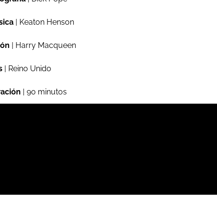
sica
| Keaton Henson
ión
| Harry Macqueen
s
| Reino Unido
ación
| 90 minutos