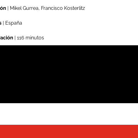
ión
| Mikel Gurrea, Francisco Kosterlitz
s
| España
ación
| 116 minutos