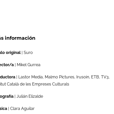
s información
ulo original
| Suro
ector/a
| Mikel Gurrea
ductora
| Lastor Media, Malmo Pictures, Irusoin, ETB, TV3,
titut Català de les Empreses Culturals
ografía
| Julián Elizalde
sica
| Clara Aguilar