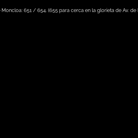
e Moncloa:
651
/
654
. (
655
para cerca en la glorieta de Av. de