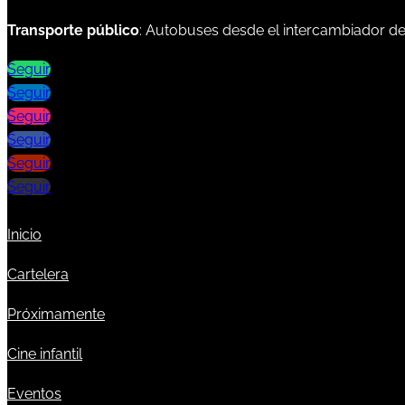
Transporte público
: Autobuses desde el intercambiador d
Seguir
Seguir
Seguir
Seguir
Seguir
Seguir
Inicio
Cartelera
Próximamente
Cine infantil
Eventos