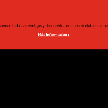
Conoce todas las ventajas y descuentos de nuestro club de socios
Más información >