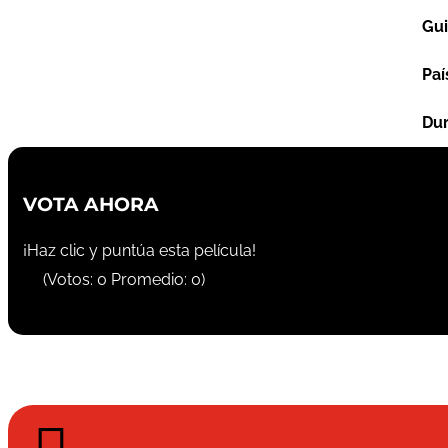
Gu
Paí
Dur
VOTA AHORA
¡Haz clic y puntúa esta película!
(Votos:
0
Promedio:
0
)