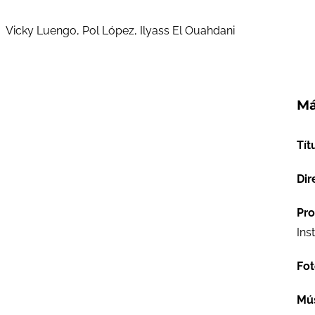
Vicky Luengo, Pol López, Ilyass El Ouahdani
Má
Tít
Dir
Pro
Ins
Fot
Mú