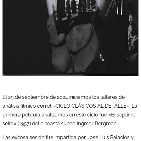
El 29 de septiembre de 2024 iniciamos los talleres de
análisis fílmico con el «CICLO CLÁSICOS AL DETALLE». La
primera película analizamos en este ciclo fue «El séptimo
sello» (1957) del cineasta sueco Ingmar Bergman.
Las exitosa sesión fue impartida por José Luis Palacios y