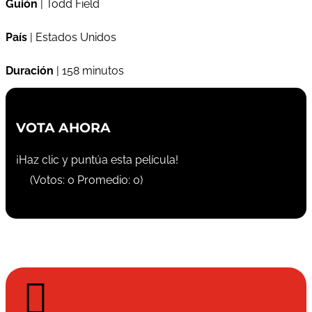
Guión
| Todd Field
País
| Estados Unidos
Duración
| 158 minutos
VOTA AHORA
¡Haz clic y puntúa esta película!
(Votos:
0
Promedio:
0
)
