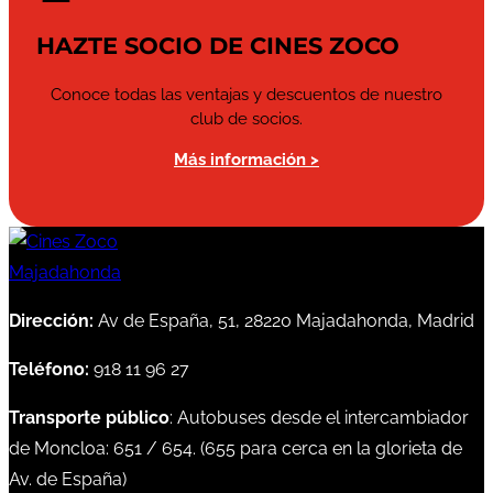
HAZTE SOCIO DE CINES ZOCO
Conoce todas las ventajas y descuentos de nuestro
club de socios.
Más información >
Dirección:
Av de España, 51, 28220 Majadahonda, Madrid
Teléfono:
918 11 96 27
Transporte público
: Autobuses desde el intercambiador
de Moncloa:
651
/
654
. (
655
para cerca en la glorieta de
Av. de España)