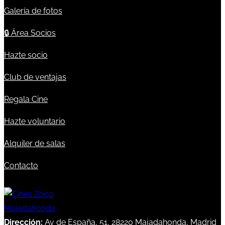
Galería de fotos
🔒
Área Socios
Hazte socio
Club de ventajas
Regala Cine
Hazte voluntario
Alquiler de salas
Contacto
Dirección:
Av de España, 51, 28220 Majadahonda, Madrid