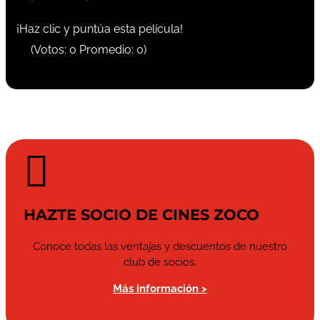
¡Haz clic y puntúa esta película!
(Votos:
0
Promedio:
0
)

HAZTE SOCIO DE CINES ZOCO
Conoce todas las ventajas y descuentos de nuestro
club de socios.
Más información >