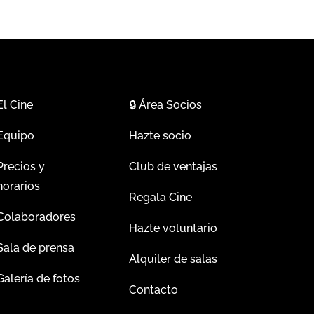
El Cine
🔒
Área Socios
Equipo
Hazte socio
Precios y
Club de ventajas
horarios
Regala Cine
Colaboradores
Hazte voluntario
Sala de prensa
Alquiler de salas
Galería de fotos
Contacto