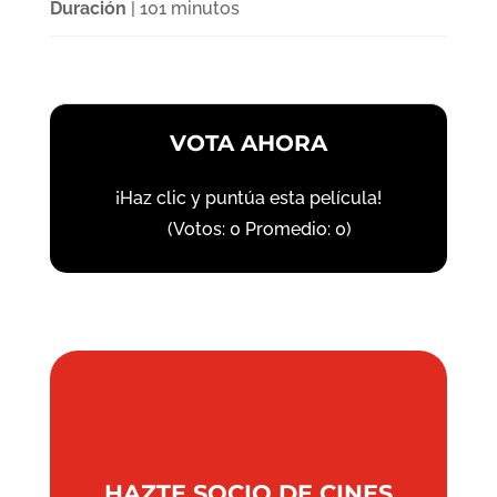
Duración
| 101 minutos
VOTA AHORA
¡Haz clic y puntúa esta película!
(Votos:
0
Promedio:
0
)
HAZTE SOCIO DE CINES