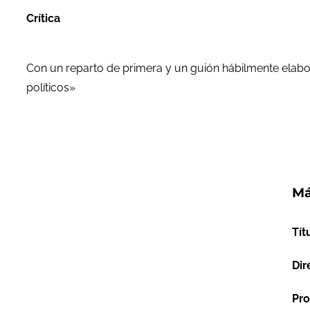
Crítica
Con un reparto de primera y un guión hábilmente elabor
políticos»
Má
Tít
Dir
Pro