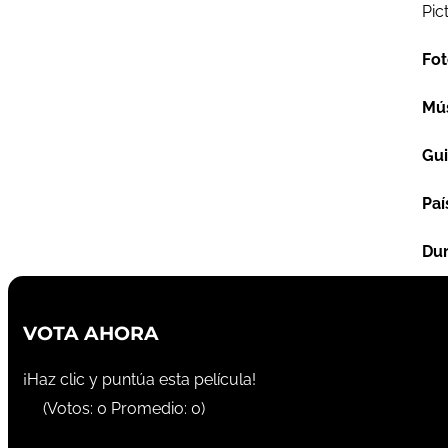
Pic
Fot
Mú
Gu
Paí
Dur
VOTA AHORA
¡Haz clic y puntúa esta película!
(Votos:
0
Promedio:
0
)