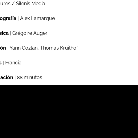
tures / Silenis Media
ografía
| Alex Lamarque
sica
| Grégoire Auger
ión
| Yann Gozlan, Thomas Kruithof
s
| Francia
ación
| 88 minutos