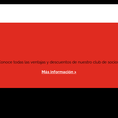
Conoce todas las ventajas y descuentos de nuestro club de socios
Más información >