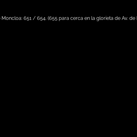
e Moncloa:
651
/
654
. (
655
para cerca en la glorieta de Av. de