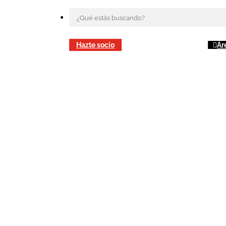
Hazte socio
Ár