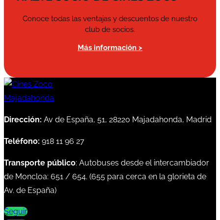
Conoce todas las ventajas y descuentos de nuestro
club de socios.
Más información >
Dirección:
Av de España, 51, 28220 Majadahonda, Madrid
Teléfono:
918 11 96 27
Transporte público
: Autobuses desde el intercambiador
de Moncloa:
651
/
654
. (
655
para cerca en la glorieta de
Av. de España)
Seguir