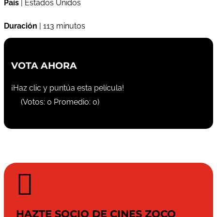
País
| Estados Unidos
Duración
| 113 minutos
VOTA AHORA
¡Haz clic y puntúa esta película!
(Votos:
0
Promedio:
0
)

HAZTE SOCIO DE CINES ZOCO