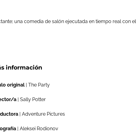
actante; una comedia de salón ejecutada en tiempo real con e
s información
ulo original
| The Party
ector/a
| Sally Potter
ductora
| Adventure Pictures
ografía
| Aleksei Rodionov