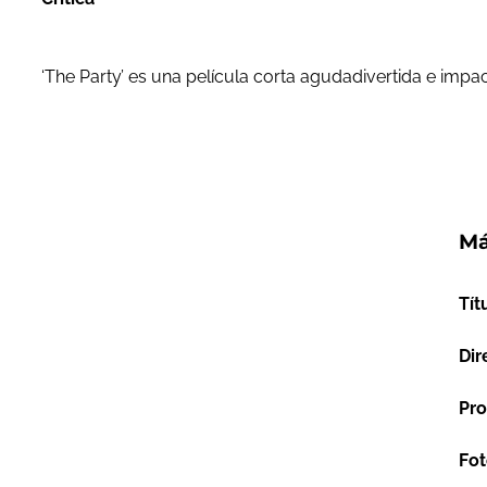
‘The Party’ es una película corta agudadivertida e imp
Má
Tít
Dir
Pro
Fot