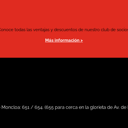
Conoce todas las ventajas y descuentos de nuestro club de socios
Más información >
e Moncloa:
651
/
654
. (
655
para cerca en la glorieta de Av. de