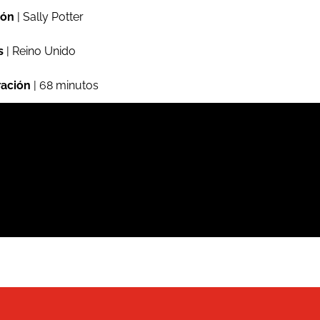
ión
| Sally Potter
s
| Reino Unido
ación
| 68 minutos