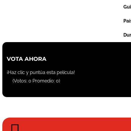
Gu
Paí
Dur
VOTA AHORA
¡Haz clic y puntúa esta película!
(Votos:
0
Promedio:
0
)