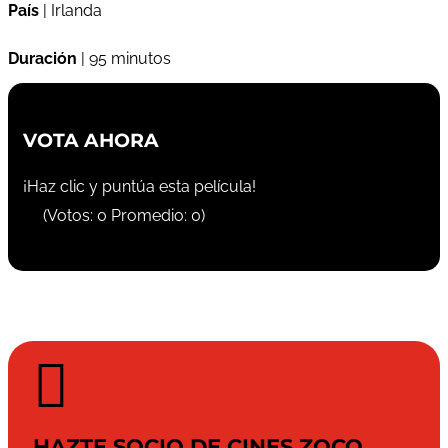
País
| Irlanda
Duración
| 95 minutos
VOTA AHORA
¡Haz clic y puntúa esta película!
(Votos:
0
Promedio:
0
)

HAZTE SOCIO DE CINES ZOCO