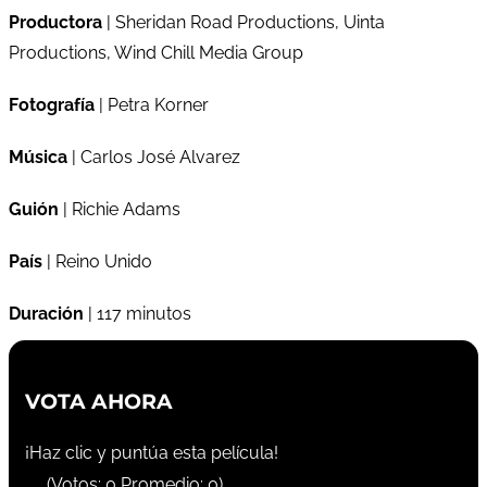
Productora
| Sheridan Road Productions, Uinta
Productions, Wind Chill Media Group
Fotografía
| Petra Korner
Música
| Carlos José Alvarez
Guión
| Richie Adams
País
| Reino Unido
Duración
| 117 minutos
VOTA AHORA
¡Haz clic y puntúa esta película!
(Votos:
0
Promedio:
0
)