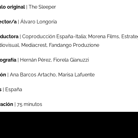
ulo original
| The Sleeper
ector/a
| Álvaro Longoria
ductora
| Coproducción España-Italia; Morena Films, Estrate
iovisual, Mediacrest, Fandango Produzione
ografía
| Hernán Pérez, Fiorela Gianuzzi
ión
| Ana Barcos Artacho, Marisa Lafuente
s
| España
ación
| 75 minutos