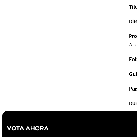
Tít
Dir
Pro
Aud
Fot
Gu
Paí
Dur
VOTA AHORA