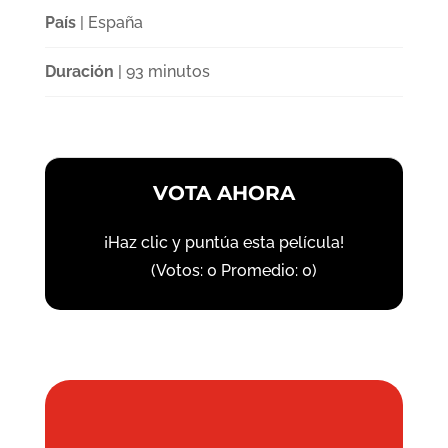
País
| España
Duración
| 93 minutos
VOTA AHORA
¡Haz clic y puntúa esta película!
(Votos:
0
Promedio:
0
)