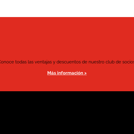
Conoce todas las ventajas y descuentos de nuestro club de socios
Más información >