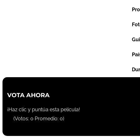
Pro
Fot
Gu
Paí
Dur
VOTA AHORA
¡Haz clic y puntúa esta película!
(Votos:
0
Promedio:
0
)