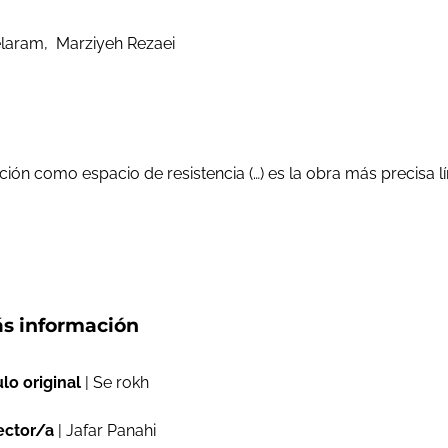
elaram, Marziyeh Rezaei
ficción como espacio de resistencia (…) es la obra más precisa l
s información
ulo original
| Se rokh
ector/a
| Jafar Panahi