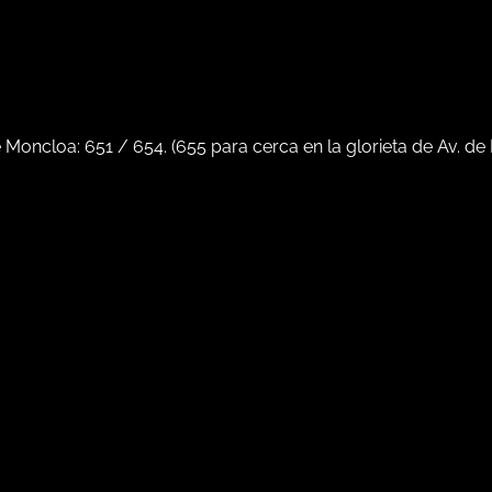
e Moncloa:
651
/
654
. (
655
para cerca en la glorieta de Av. de