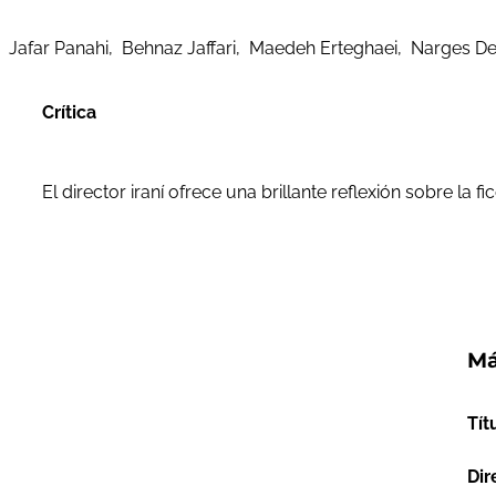
Jafar Panahi, Behnaz Jaffari, Maedeh Erteghaei, Narges D
Crítica
El director iraní ofrece una brillante reflexión sobre la 
Má
Tít
Dir