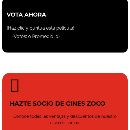
VOTA AHORA
¡Haz clic y puntúa esta película!
(Votos:
0
Promedio:
0
)

HAZTE SOCIO DE CINES ZOCO
Conoce todas las ventajas y descuentos de nuestro
club de socios.