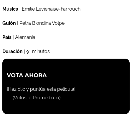
Música
| Emilie Levienaise-Farrouch
Guión
| Petra Biondina Volpe
País
| Alemania
Duración
| 91 minutos
VOTA AHORA
¡Haz clic y puntúa esta película!
(Votos:
0
Promedio:
0
)