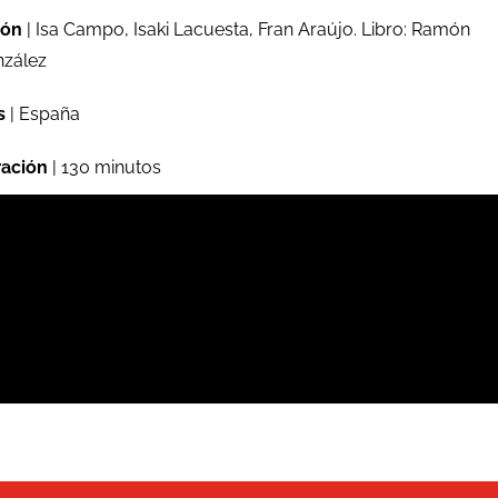
ión
| Isa Campo, Isaki Lacuesta, Fran Araújo. Libro: Ramón
zález
s
| España
ación
| 130 minutos