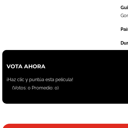
Gu
Gon
Paí
Dur
VOTA AHORA
¡Haz clic y puntúa esta película!
(Votos:
0
Promedio:
0
)