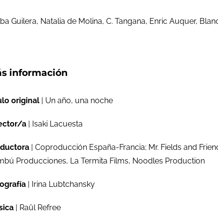
a Guilera, Natalia de Molina, C. Tangana, Enric Auquer, Blan
s información
ulo original
| Un año, una noche
ector/a
| Isaki Lacuesta
ductora
| Coproducción España-Francia; Mr. Fields and Frien
bú Producciones, La Termita Films, Noodles Production
ografía
| Irina Lubtchansky
sica
| Raül Refree