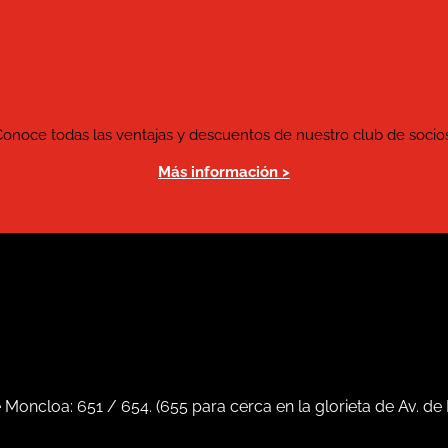
Conoce todas las ventajas y descuentos de nuestro club de socios
Más información >
e Moncloa:
651
/
654
. (
655
para cerca en la glorieta de Av. de