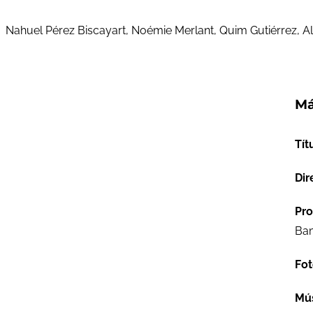
Nahuel Pérez Biscayart, Noémie Merlant, Quim Gutiérrez, Alb
Má
Tít
Dir
Pro
Bam
Fot
Mú