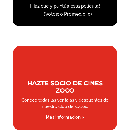
¡Haz clic y puntúa esta película!
(Votos:
0
Promedio:
0
)
HAZTE SOCIO DE CINES
ZOCO
Conoce todas las ventajas y descuentos de
nuestro club de socios.
Más información >