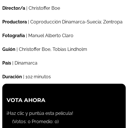
Director/a
| Christoffer Boe
Productora
| Coproducción Dinamarca-Suecia; Zentropa
Fotografía
| Manuel Alberto Claro
Guión
| Christoffer Boe, Tobias Lindholm
País
| Dinamarca
Duración
| 102 minutos
VOTA AHORA
¡Haz clic y puntúa esta película!
(Votos:
0
Promedio:
0
)