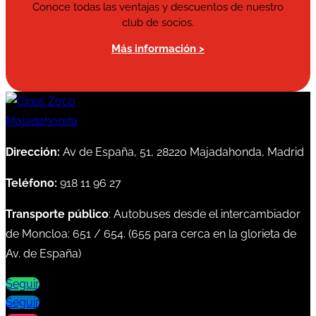
Conoce todas las ventajas y descuentos de nuestro
club de socios.
Más información >
Dirección:
Av de España, 51, 28220 Majadahonda, Madrid
Teléfono:
918 11 96 27
Transporte público
: Autobuses desde el intercambiador
de Moncloa:
651
/
654
. (
655
para cerca en la glorieta de
Av. de España)
Seguir
Seguir