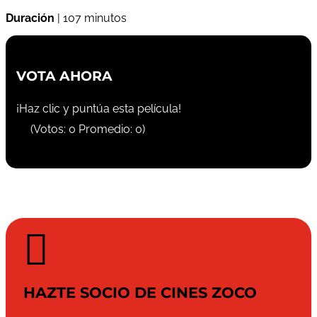
Duración
| 107 minutos
VOTA AHORA
¡Haz clic y puntúa esta película!
(Votos:
0
Promedio:
0
)

HAZTE SOCIO DE CINES ZOCO