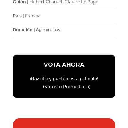
Guión
| Hubert Charuel, Claude Le Pape
País
| Francia
Duración
| 89 minutos
VOTA AHORA
¡Haz clic y puntúa esta película!
(Votos:
0
Promedio:
0
)