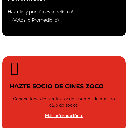
¡Haz clic y puntúa esta película!
(Votos:
0
Promedio:
0
)

HAZTE SOCIO DE CINES ZOCO
Conoce todas las ventajas y descuentos de nuestro
club de socios.
Más información >