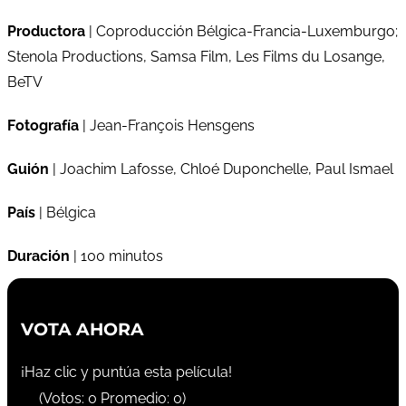
Productora
| Coproducción Bélgica-Francia-Luxemburgo;
Stenola Productions, Samsa Film, Les Films du Losange,
BeTV
Fotografía
| Jean-François Hensgens
Guión
| Joachim Lafosse, Chloé Duponchelle, Paul Ismael
País
| Bélgica
Duración
| 100 minutos
VOTA AHORA
¡Haz clic y puntúa esta película!
(Votos:
0
Promedio:
0
)