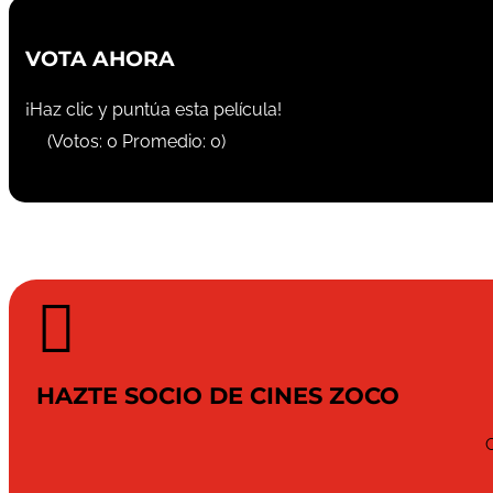
VOTA AHORA
¡Haz clic y puntúa esta película!
(Votos:
0
Promedio:
0
)

HAZTE SOCIO DE CINES ZOCO