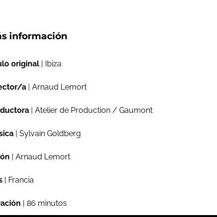
s información
ulo original
| Ibiza
ector/a
| Arnaud Lemort
ductora
| Atelier de Production / Gaumont
sica
| Sylvain Goldberg
ión
| Arnaud Lemort
s
| Francia
ación
| 86 minutos