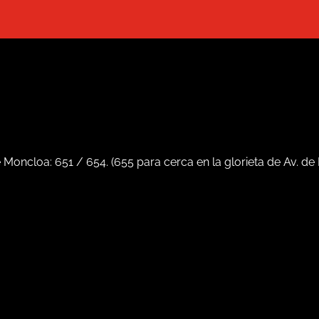
e Moncloa:
651
/
654
. (
655
para cerca en la glorieta de Av. de