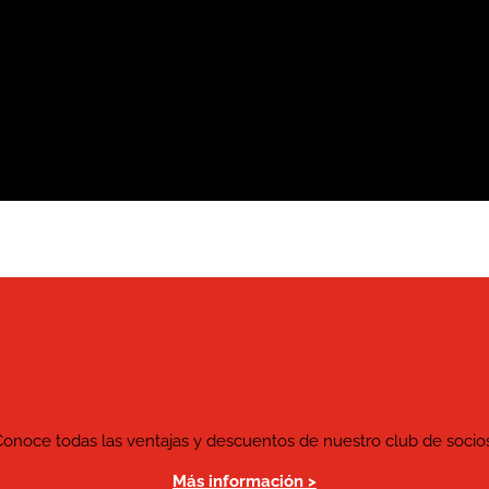
Conoce todas las ventajas y descuentos de nuestro club de socios
Más información >