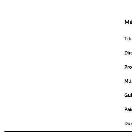
Má
Tít
Dir
Pro
Mú
Gu
Paí
Dur